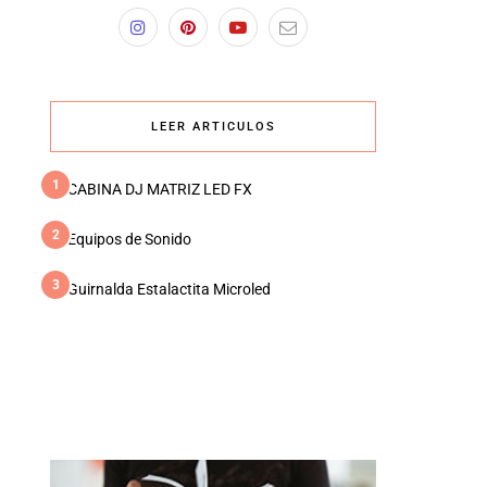
LEER ARTICULOS
1
CABINA DJ MATRIZ LED FX
2
Equipos de Sonido
3
Guirnalda Estalactita Microled