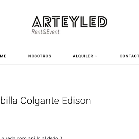
OME
NOSOTROS
ALQUILER
CONTAC
illa Colgante Edison
 queda com anillo al dedo ;).