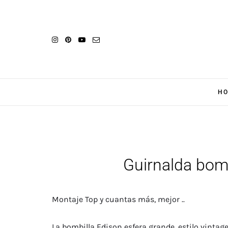
H
Guirnalda bomb
Montaje Top y cuantas más, mejor ..
La bombilla Edison esfera grande, estilo vintage