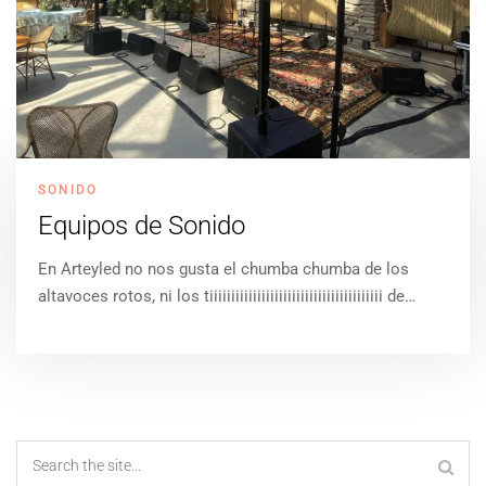
SONIDO
Equipos de Sonido
En Arteyled no nos gusta el chumba chumba de los
altavoces rotos, ni los tiiiiiiiiiiiiiiiiiiiiiiiiiiiiiiiiiiiiiiii de…